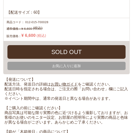
【配送サイズ：60】
商品コード：
012-015-700028
(税込)
通常価格：
¥ 6,600
¥ 6,600
(税込)
販売価格：
SOLD OUT
お気に入りに追加
【発送について】
配送方法、発送日の詳細は
お買い物ガイド
をご確認ください。
配送日時を指定される場合は、ご注文の際「お問い合わせ」欄にご記入
ください。
※イベント期間中は、通常の発送日と異なる場合があります。
【ご購入の前にご確認ください】
商品写真は可能な限り実際の色に近づけるよう撮影しておりますが、お
客様のお使いのモニター設定、お部屋の照明等により実際の商品と色味
が異なる場合がございます。あらかじめご了承ください。
【箱が「木箱後日」の商品について】