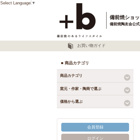
Select Language
▼
備前焼ショッ
備前焼陶友会公式
お買い物ガイド
■ 商品カテゴリ
商品カテゴリ
窯元・作家・陶商で選ぶ
価格から選ぶ
会員登録
ログイン