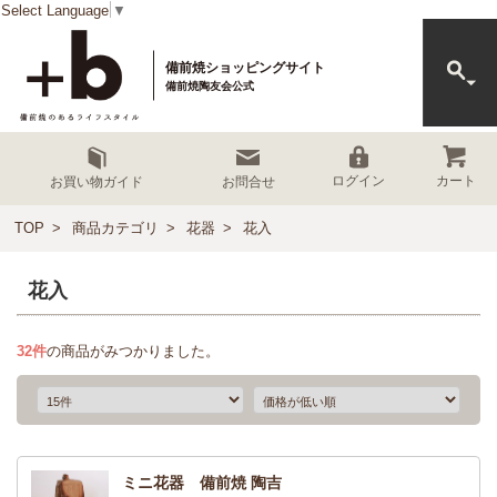
Select Language
▼
備前焼ショッピングサイト
備前焼陶友会公式
カート
ログイン
お買い物ガイド
お問合せ
TOP
商品カテゴリ
花器
花入
花入
32
件
の商品がみつかりました。
ミニ花器 備前焼 陶吉