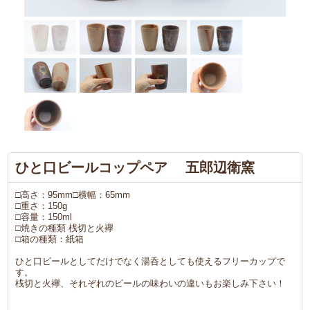
ひと口ビールコップペア 五郎辺衛窯
□高さ：95mm□横幅：65mm
□重さ：150g
□容量：150ml
□焼きの種類 桟切と火襷
□箱の種類：紙箱
ひと口ビールとしてだけでなく湯呑としても使えるフリーカップで
す。
桟切と火襷、それぞれのビールの味わいの違いもお楽しみ下さい！