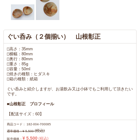
ぐい呑み（２個揃い） 山根彰正
□高さ：35mm
□横幅：80mm
□奥行：80mm
□重さ：85g
□容量：50ml
□焼きの種類：ヒダスキ
□箱の種類：紙箱
ぐい呑みと紹介しますが、お湯飲み又は小鉢でもご利用して頂きたい
です。
■山根彰正 プロフィール
【配送サイズ：60】
商品コード：
182-004-700085
(税込)
通常価格：
¥ 5,500
¥ 5,500
(税込)
販売価格：