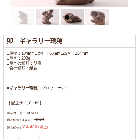
卯 ギャラリー瑞穂
□横幅：104mm□奥行：68mm□高さ：124mm
□重さ：203g
□焼きの種類：胡麻
□箱の種類：紙箱
■ギャラリー瑞穂 プロフィール
【配送サイズ：60】
商品コード：
187-011
(税込)
通常価格：
¥ 4,400
¥ 4,400
(税込)
販売価格：