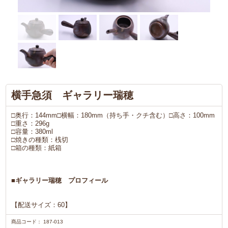
横手急須 ギャラリー瑞穂
□奥行：144mm□横幅：180mm（持ち手・クチ含む）□高さ：100mm
□重さ：296g
□容量：380ml
□焼きの種類：桟切
□箱の種類：紙箱
■ギャラリー瑞穂 プロフィール
【配送サイズ：60】
商品コード：
187-013