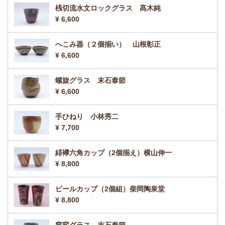
桟切流水文ロックグラス 髙木純
¥ 6,600
へこみ器（２個揃い） 山根彰正
¥ 6,600
螺旋グラス 末石泰節
¥ 6,600
手ひねり 小林秀二
¥ 7,700
緋襷六角カップ（2個揃え）横山伸一
¥ 8,800
ビールカップ（2個組）柴岡陶泉堂
¥ 8,800
窯変グラス 末石泰節